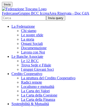
Invia
Federcasse
Gruppo BCC Iccrea
Area Riservata - Doc CdA
La Federazione
Chi siamo
Le nostre sfide
La storia
Organi Sociali
Documentazione
Lavora con Noi
Le Banche Associate
Le 12 BCC
Trova Sede e Filiale
I gruppi Giovani Soci
Credito Cooperativo
La struttura del Credito Cooperativo
Radici remote
Localismo e mutualità
La Carta dei Valori
La Carta della Coesione
La Carta della Finanza
Sostenibilità & Mutualità