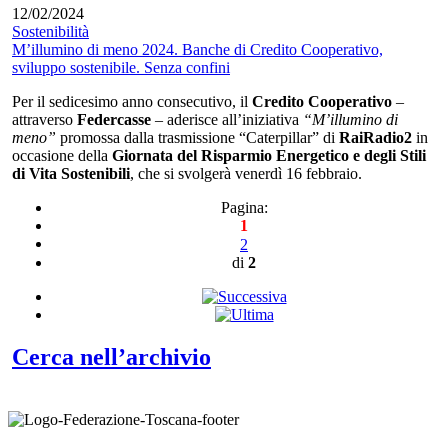
12/02/2024
Sostenibilità
M’illumino di meno 2024. Banche di Credito Cooperativo,
sviluppo sostenibile. Senza confini
Per il sedicesimo anno consecutivo, il
Credito Cooperativo
–
attraverso
Federcasse
– aderisce all’iniziativa
“M’illumino di
meno”
promossa dalla trasmissione “Caterpillar” di
RaiRadio2
in
occasione della
Giornata del Risparmio Energetico e degli Stili
di Vita Sostenibili
, che si svolgerà venerdì 16 febbraio.
Pagina:
1
2
di
2
Cerca nell’archivio