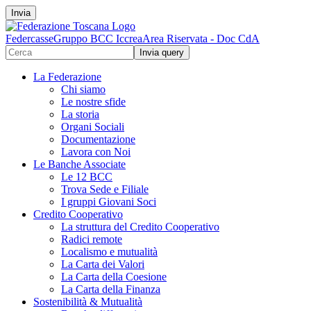
Invia
Federcasse
Gruppo BCC Iccrea
Area Riservata - Doc CdA
La Federazione
Chi siamo
Le nostre sfide
La storia
Organi Sociali
Documentazione
Lavora con Noi
Le Banche Associate
Le 12 BCC
Trova Sede e Filiale
I gruppi Giovani Soci
Credito Cooperativo
La struttura del Credito Cooperativo
Radici remote
Localismo e mutualità
La Carta dei Valori
La Carta della Coesione
La Carta della Finanza
Sostenibilità & Mutualità