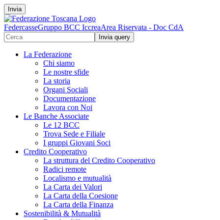
Invia
Federcasse
Gruppo BCC Iccrea
Area Riservata - Doc CdA
La Federazione
Chi siamo
Le nostre sfide
La storia
Organi Sociali
Documentazione
Lavora con Noi
Le Banche Associate
Le 12 BCC
Trova Sede e Filiale
I gruppi Giovani Soci
Credito Cooperativo
La struttura del Credito Cooperativo
Radici remote
Localismo e mutualità
La Carta dei Valori
La Carta della Coesione
La Carta della Finanza
Sostenibilità & Mutualità