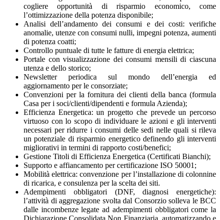
cogliere opportunità di risparmio economico, come
l’ottimizzazione della potenza disponibile;
Analisi dell’andamento dei consumi e dei costi: verifiche
anomalie, utenze con consumi nulli, impegni potenza, aumenti
di potenza coatti;
Controllo puntuale di tutte le fatture di energia elettrica;
Portale con visualizzazione dei consumi mensili di ciascuna
utenza e dello storico;
Newsletter periodica sul mondo dell’energia ed
aggiornamento per le consorziate;
Convenzioni per la fornitura dei clienti della banca (formula
Casa per i soci/clienti/dipendenti e formula Azienda);
Efficienza Energetica: un progetto che prevede un percorso
virtuoso con lo scopo di individuare le azioni e gli interventi
necessari per ridurre i consumi delle sedi nelle quali si rileva
un potenziale di risparmio energetico definendo gli interventi
migliorativi in termini di rapporto costi/benefici;
Gestione Titoli di Efficienza Energetica (Certificati Bianchi);
Supporto e affiancamento per certificazione ISO 50001;
Mobilità elettrica: convenzione per l’installazione di colonnine
di ricarica, e consulenza per la scelta dei siti.
Adempimenti obbligatori (DNF, diagnosi energetiche):
l’attività di aggregazione svolta dal Consorzio solleva le BCC
dalle incombenze legate ad adempimenti obbligatori come la
Dichiarazione Consolidata Non Finanziaria, automatizzando e