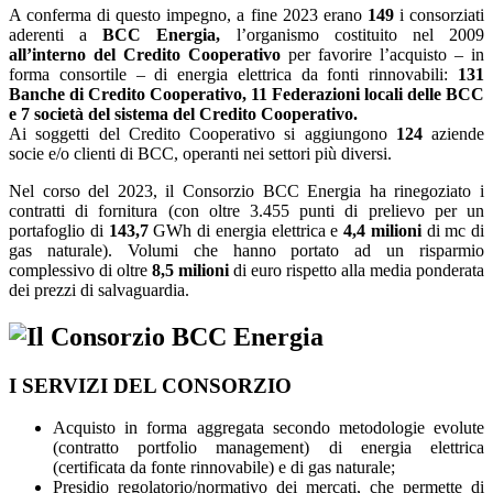
A conferma di questo impegno, a fine 2023 erano
149
i
consorziati
aderenti a
BCC Energia,
l’organismo costituito nel 2009
all’interno del Credito Cooperativo
per favorire l’acquisto – in
forma consortile – di energia elettrica da fonti rinnovabili:
131
Banche di Credito Cooperativo, 11 Federazioni locali delle BCC
e 7 società del sistema del Credito Cooperativo.
Ai soggetti del Credito Cooperativo si aggiungono
124
aziende
socie e/o clienti di BCC, operanti nei settori più diversi.
Nel corso del 2023, il Consorzio BCC Energia ha rinegoziato i
contratti di fornitura (con oltre 3.455 punti di prelievo per un
portafoglio di
143,7
GWh di energia elettrica e
4,4 milioni
di mc di
gas naturale). Volumi che hanno portato ad un risparmio
complessivo di oltre
8,5 milioni
di euro rispetto alla media ponderata
dei prezzi di salvaguardia.
I SERVIZI DEL CONSORZIO
Acquisto in forma aggregata secondo metodologie evolute
(contratto portfolio management) di energia elettrica
(certificata da fonte rinnovabile) e di gas naturale;
Presidio regolatorio/normativo dei mercati, che permette di