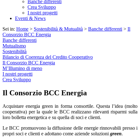
Banche differenti
Crea Sviluppo
I nostri progetti
Eventi & News
Sei in:
Home
>
Sostenibilità & Mutualità
>
Banche differenti
>
Il
Consorzio BCC Energia
Banche differenti
Mutualismo
Sostenibilità
Bilancio di Coerenza del Credito Cooperativo
Il Consorzio BCC Energia
M’Illumino di meno
I nostri progetti
Crea Sviluppo
Il Consorzio BCC Energia
Acquistare energia green in forma consortile. Questa l’idea (molto
cooperativa) per la quale le BCC realizzano rilevanti risparmi sulla
loro bolletta energetica e su quella di soci e clienti.
Le BCC promuovono la diffusione delle energie rinnovabili presso i
propri soci e clienti e adottano come aziende soluzioni
green
.