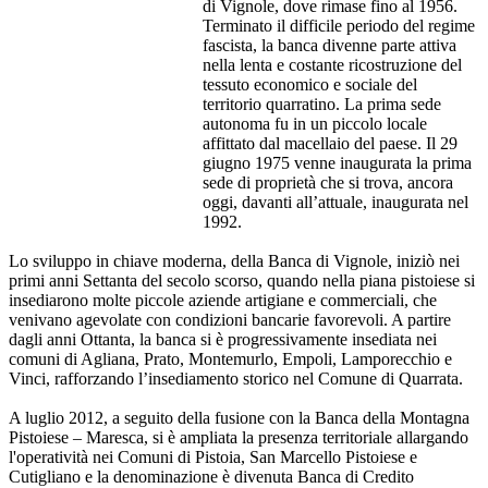
di Vignole, dove rimase fino al 1956.
Terminato il difficile periodo del regime
fascista, la banca divenne parte attiva
nella lenta e costante ricostruzione del
tessuto economico e sociale del
territorio quarratino. La prima sede
autonoma fu in un piccolo locale
affittato dal macellaio del paese. Il 29
giugno 1975 venne inaugurata la prima
sede di proprietà che si trova, ancora
oggi, davanti all’attuale, inaugurata nel
1992.
Lo sviluppo in chiave moderna, della Banca di Vignole, iniziò nei
primi anni Settanta del secolo scorso, quando nella piana pistoiese si
insediarono molte piccole aziende artigiane e commerciali, che
venivano agevolate con condizioni bancarie favorevoli. A partire
dagli anni Ottanta, la banca si è progressivamente insediata nei
comuni di Agliana, Prato, Montemurlo, Empoli, Lamporecchio e
Vinci, rafforzando l’insediamento storico nel Comune di Quarrata.
A luglio 2012, a seguito della fusione con la Banca della Montagna
Pistoiese – Maresca, si è ampliata la presenza territoriale allargando
l'operatività nei Comuni di Pistoia, San Marcello Pistoiese e
Cutigliano e la denominazione è divenuta Banca di Credito